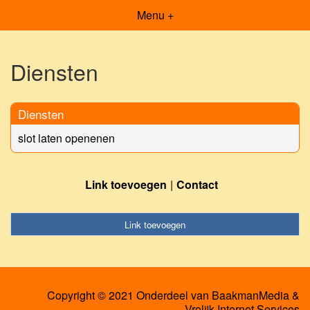
Menu +
Diensten
Diensten
slot laten openenen
Link toevoegen
Contact
Link toevoegen
Copyright © 2021 Onderdeel van
BaakmanMedia
&
Vrolijk Internet Services